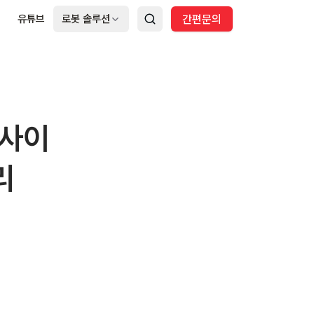
지
유튜브
로봇 솔루션
간편문의
이사이
리