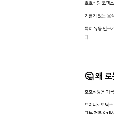
호호식당 코엑스
기름기 있는 음
특히 유동 인구
다.
🤔 왜 
호호식당은 기
브이디로보틱스
다는 점을 안내