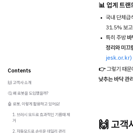
📊 업계 트랜
국내 단체급식
31.5% 보
특히 주방
바
정리와 미끄럼
jesk.or.kr)
👉
그렇기 때문
Contents
낮추는 바닥 관
🙌 고객사 소개
🤔 왜 로봇을 도입했을까?
🤖 로봇, 이렇게 활용하고 있어요!
1. 브러시 모드로 효과적인 기름때 제
🙌 고객
거
2. 자동모드로 손쉬운 데일리 관리