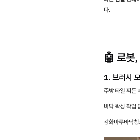
다.
🤖 로봇
1. 브러시
주방 타일 찌든 
바닥 왁싱 작업
강화마루바닥청소