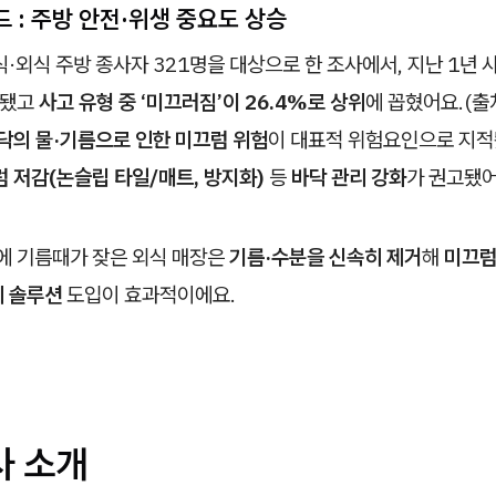
드 : 주방 안전·위생 중요도 상승
·외식 주방 종사자 321명을 대상으로 한 조사에서, 지난 1년 
고됐고
사고 유형 중 ‘미끄러짐’이 26.4%로 상위
에 꼽혔어요.(출
닥의 물·기름으로 인한 미끄럼 위험
이 대표적 위험요인으로 지적
 저감(논슬립 타일/매트, 방지화)
등
바닥 관리 강화
가 권고됐어
에 기름때가 잦은 외식 매장은
기름·수분을 신속히 제거
해
미끄럼
리 솔루션
도입이 효과적이에요.
사 소개