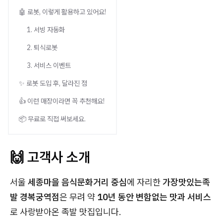
🤖 로봇, 이렇게 활용하고 있어요!
1. 서빙 자동화
2. 퇴식로봇
3. 서비스 이벤트
✨ 로봇 도입 후, 달라진 점
👍 이런 매장이라면 꼭 추천해요!
📦 무료로 직접 써보세요.
🙌 고객사 소개
서울
세종마을 음식문화거리 중심
에 자리한
가장맛있는족
발 경복궁역점
은 무려 약
10년 동안 변함없는 맛과 서비스
로 사랑받아온 족발 맛집입니다.