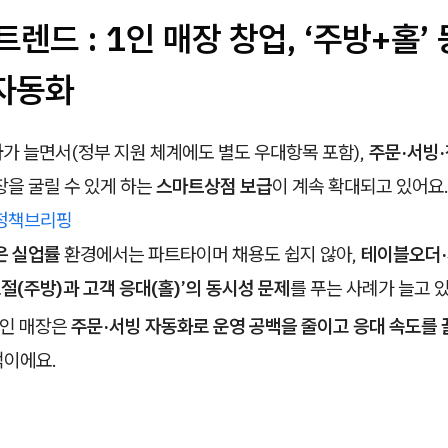
 트렌드 : 1인 매장 창업, ‘주방+홀’
 자동화
자
가 늘면서(정부 지원 체계에도 별도 우대항목 포함),
주문·서빙
을 굴릴 수 있게 하는
스마트상점 보급
이 계속 확대되고 있어요
정책브리핑
은 실업률
환경에서는 파트타이머 채용도 쉽지 않아,
테이블오더
조절(주방)과 고객 응대(홀)’의 동시성 문제
를 푸는 사례가 늘고 
1인 매장은
주문·서빙 자동화로 운영 공백을 줄이고 응대 속도를
이에요.