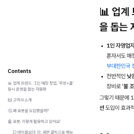
📊 업계
을 돕는
1인 자영업
혼자서도 매장
부
대한민국 
Contents
전반적인
낮
📊 업계 트렌드 : 1인 매장 창업, ‘주방+홀’
장비로
‘불 
동시 운영을 돕는 자동화
그렇기 때문에 
🙌 고객사 소개
션
도입이 효과적
🤔 왜 로봇을 도입했을까?
🤖 로봇, 이렇게 활용하고 있어요!
1) 테이블오더: 단, 세번 클릭으로 메뉴