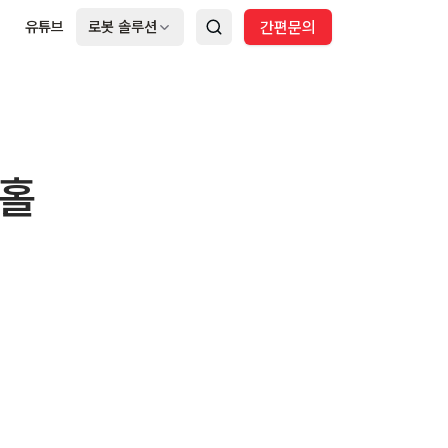
지
유튜브
로봇 솔루션
간편문의
·홀