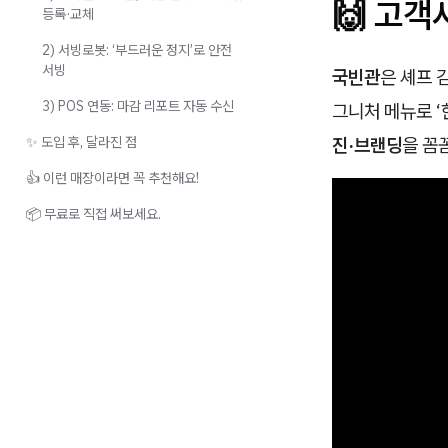
🙌 고객
등록·교체
2) 서빙로봇: ‘부드러운 정지’로 안전
서빙
국빈관
은 셰프 
3) POS 연동: 마감 리포트 자동 수신
그니처 메뉴로 ‘
✨ 도입 후, 달라진 점
진·브랜딩
을 꼼
👍 이런 매장이라면 꼭 추천해요!
📦 무료로 직접 써보세요.