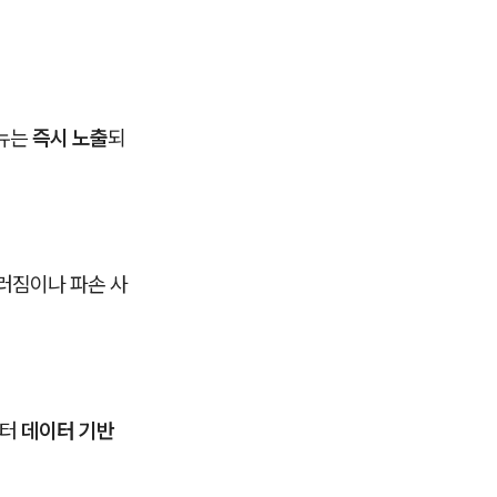
메뉴는
즉시 노출
되
러짐이나 파손 사
부터
데이터 기반