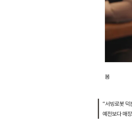
봄
“서빙로봇 덕
예전보다 매장