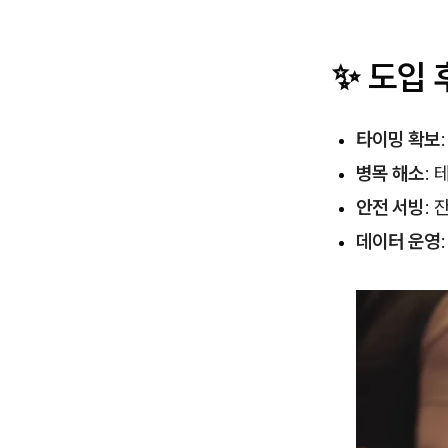
✨ 도입 
타이밍 확보
병목 해소
:
안전 서빙
: 
데이터 운영