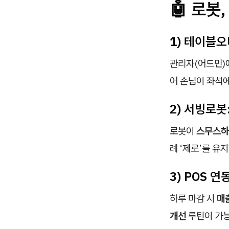
🤖 로봇
1) 테이블오
관리자(어드민)
어 손님이 좌석에
2) 서빙로봇
로봇이
스무스하
례 ‘제로’를 유
3) POS 
하루 마감 시
매
개선
루틴이 가